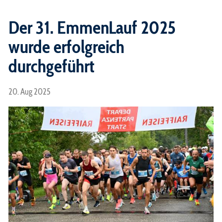
OK EmmenLauf
Der 31. EmmenLauf 2025
Partner
wurde erfolgreich
Helfer EmmenLauf
durchgeführt
Geschichte EmmenLauf
Die Emme
20. Aug 2025
Mediencenter
Archiv
Fotos
Pressemitteilungen
Ranglisten
Chronik Gewinner/Innen