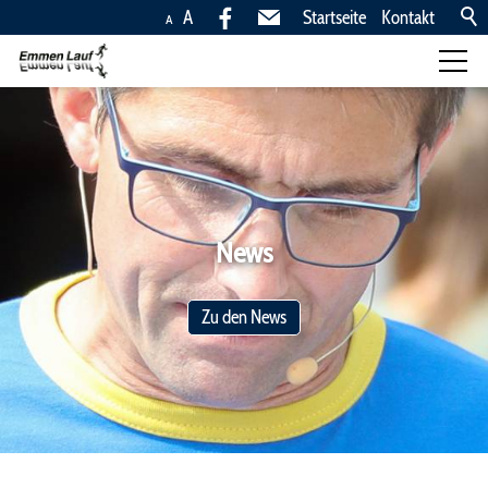
A
Startseite
Kontakt
A
Läufe
Kinderläufe, 10,5km,
5km
Anreise
News
Rangliste
Zu den News
Fotos
News
Ingold Rönners Team
Trophy
Sponsoren