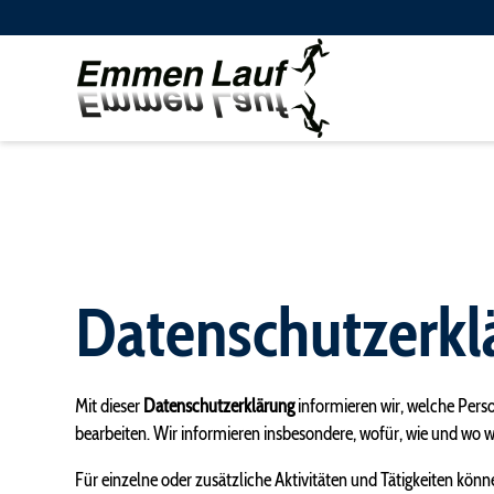
Läufe
Sponsore
Kinderläufe, 10,5km, 5km
Anreise
Datenschutzerkl
Rangliste
Fotos
News
Mit dieser
Datenschutzerklärung
informieren wir, welche Pe
Ingold Rönners Team Trophy
bearbeiten. Wir informieren insbesondere, wofür, wie und wo 
Für einzelne oder zusätzliche Aktivitäten und Tätigkeiten k