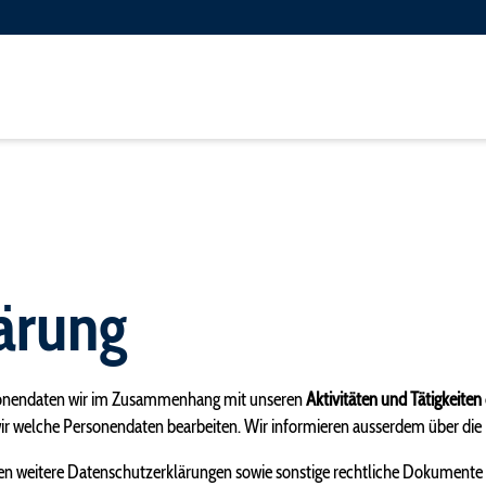
n
OK EmmenLauf
Archiv
Partner
Fotos
Helfer EmmenLauf
Pressemittei
ärung
Geschichte EmmenLauf
Ranglisten
Die Emme
Chronik Gew
Mediencenter
rsonendaten wir im Zusammenhang mit unseren
Aktivitäten und Tätigkeiten
wir welche Personendaten bearbeiten. Wir informieren ausserdem über die
önnen weitere Datenschutzerklärungen sowie sonstige rechtliche Dokument