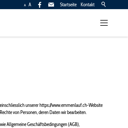
A
Startseite
Kontakt
A
Laufgruppe
Lauftraining
lungen
inner/Innen
einschliesslich unserer https://www.emmenlauf.ch-Website
 Rechte von Personen, deren Daten wir bearbeiten.
e wie Allgemeine Geschäftsbedingungen (AGB),