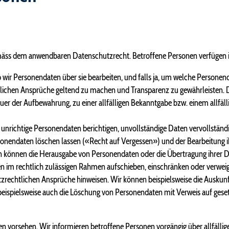
äss dem anwendbaren Datenschutzrecht. Betroffene Personen verfügen i
ir Personendaten über sie bearbeiten, und falls ja, um welche Personenda
htlichen Ansprüche geltend zu machen und Transparenz zu gewährleisten. 
 der Aufbewahrung, zu einer allfälligen Bekanntgabe bzw. einem allfälli
nrichtige Personendaten berichtigen, unvollständige Daten vervollständi
nendaten löschen lassen («Recht auf Vergessen») und der Bearbeitung ih
 können die Herausgabe von Personendaten oder die Übertragung ihrer D
 im rechtlich zulässigen Rahmen aufschieben, einschränken oder verweige
tzrechtlichen Ansprüche hinweisen. Wir können beispielsweise die Auskun
beispielsweise auch die Löschung von Personendaten mit Verweis auf gese
n vorsehen. Wir informieren betroffene Personen vorgängig über allfällig