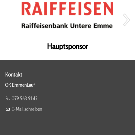
OK EmmenLauf
Partner
Helfer EmmenLauf
Geschichte EmmenLauf
Hauptsponsor
Die Emme
Mediencenter
Kontakt
Archiv
OK EmmenLauf
Fotos
079 563 91 42
Pressemitteilungen
E-Mail schreiben
Ranglisten
Chronik Gewinner/Innen