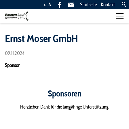
A
Startseite
Kontakt
A
Läufe
Ernst Moser GmbH
Kinderläufe, 10,5km,
09.11.2024
5km
Anreise
Sponsor
Rangliste
Fotos
Sponsoren
News
Ingold Rönners Team
Herzlichen Dank für die langjährige Unterstützung.
Trophy
Sponsoren