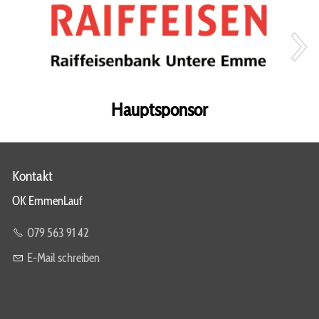
OK EmmenLauf
Partner
Helfer EmmenLauf
Geschichte EmmenLauf
Hauptsponsor
Die Emme
Mediencenter
Kontakt
Archiv
OK EmmenLauf
Fotos
079 563 91 42
Pressemitteilungen
E-Mail schreiben
Ranglisten
Chronik Gewinner/Innen