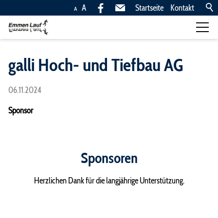
A
Startseite
Kontakt
A
Läufe
galli Hoch- und Tiefbau AG
Kinderläufe, 10,5km,
06.11.2024
5km
Anreise
Sponsor
Rangliste
Fotos
Sponsoren
News
Ingold Rönners Team
Herzlichen Dank für die langjährige Unterstützung.
Trophy
Sponsoren