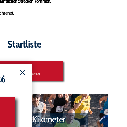
 sämtlichen Strecken kommen.
chsene).
Startliste
26
5,5 Kilometer