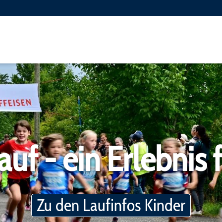
n
OK EmmenLauf
Archiv
Partner
Fotos
Helfer EmmenLauf
Pressemittei
Geschichte EmmenLauf
Ranglisten
f - ein Erlebnis f
Die Emme
Chronik Gew
Mediencenter
Zu den Laufinfos Kinder