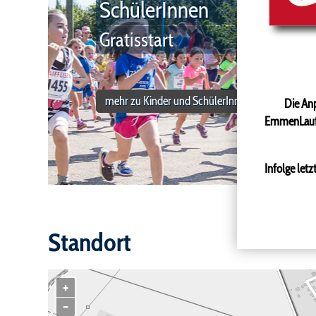
SchülerInnen
Gratisstart
mehr zu Kinder und SchülerInnen
Die Anp
EmmenLauf 2
Infolge let
Standort
+
−