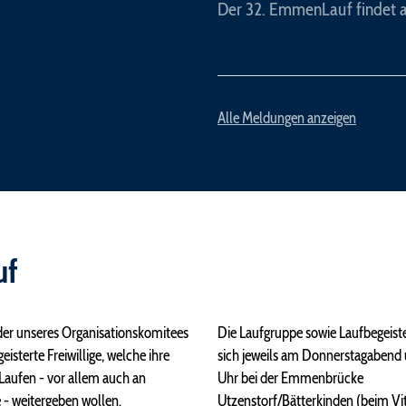
Der 32. EmmenLauf findet a
Alle Meldungen anzeigen
uf
der unseres Organisationskomitees
Die Laufgruppe sowie Laufbegeiste
eisterte Freiwillige, welche ihre
sich jeweils am Donnerstagabend
Laufen - vor allem auch an
Uhr bei der Emmenbrücke
 - weitergeben wollen.
Utzenstorf/Bätterkinden (beim Vi