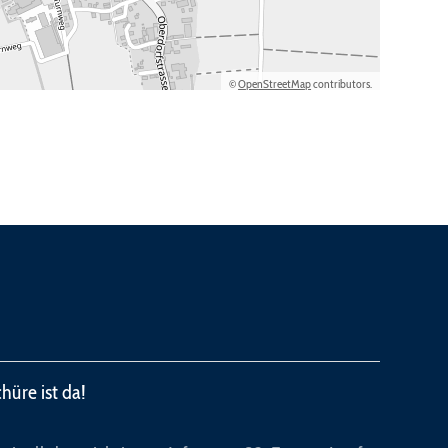
©
OpenStreetMap
contributors.
üre ist da!