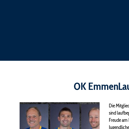
OK EmmenLa
Die Mitglie
sind laufbeg
Freude am 
Jugendliche