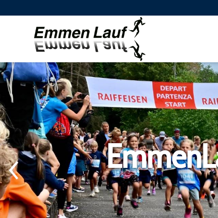
Läufe
Sponsore
Kinderläufe, 10,5km, 5km
Anreise
Rangliste
EmmenLau
Fotos
News
Ingold Rönners Team Trophy