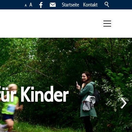
A
Startseite
Kontakt
A
Laufgruppe
Lauftraining
lungen
ür Kinder
inner/Innen