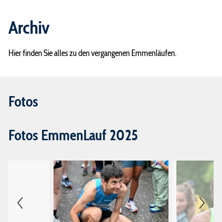
OK EmmenLauf
Archiv
Partner
Hier finden Sie alles zu den vergangenen Emmenläufen.
Helfer EmmenLauf
Geschichte EmmenLauf
Die Emme
Fotos
Mediencenter
Archiv
Fotos EmmenLauf 2025
Fotos
Pressemitteilungen
Ranglisten
Chronik Gewinner/Innen