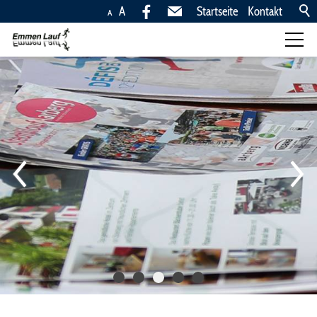
A
Startseite
Kontakt
A
Läufe
Kinderläufe, 10,5km,
5km
Anreise
Pressemitteilungen
Rangliste
Zu den Pressemitteilungen
Fotos
News
Ingold Rönners Team
Trophy
Sponsoren