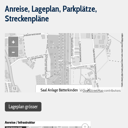
Anreise, Lageplan, Parkplätze,
Streckenpläne
+
−
Saal Anlage Bätterkinden SAB
©
OpenStreetMap
contributors.
Landshutstrasse 27
3315 Bätterkinden
Lageplan grösser
Routenplaner öffnen