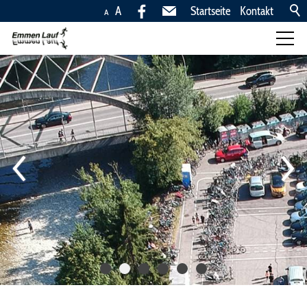
A
Startseite
Kontakt
A
Läufe
Kinderläufe, 10,5km,
5km
Anreise
Anreise, Lageplan, Parkplätze
Rangliste
Zu der Anreise
Fotos
News
Ingold Rönners Team
Trophy
Sponsoren