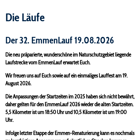
OK EmmenLauf
Die Läufe
Partner
Helfer EmmenLauf
Der 32. EmmenLauf 19.08.2026
Geschichte EmmenLauf
Die neu präparierte, wunderschöne im Naturschutzgebiet liegende
Die Emme
Laufstrecke vom EmmenLauf erwartet Euch.
Mediencenter
Wir freuen uns auf Euch sowie auf ein einmaliges Lauffest am 19.
Archiv
August 2026.
Fotos
Die Anpassungen der Startzeiten im 2025 haben sich nicht bewährt,
daher gelten für den EmmenLauf 2026 wieder die alten Startzeiten.
Pressemitteilungen
5,5 Kilometer ist um 18:50 Uhr und 10,5 Kilometer ist um 19:00
Ranglisten
Uhr.
Chronik Gewinner/Innen
Infolge letzter Etappe der Emmen-Renaturierung kann es nochmals