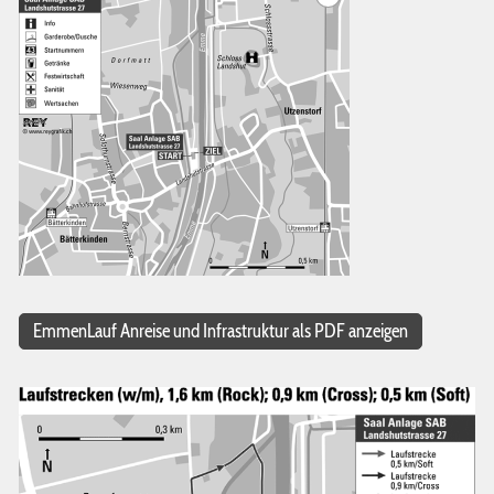
EmmenLauf Anreise und Infrastruktur als PDF anzeigen